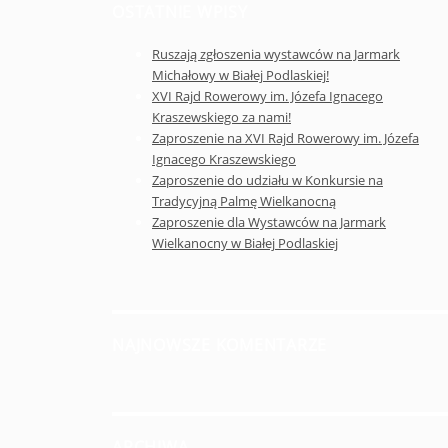
OSTATNIE WPISY
Ruszają zgłoszenia wystawców na Jarmark
Michałowy w Białej Podlaskiej!
XVI Rajd Rowerowy im. Józefa Ignacego
Kraszewskiego za nami!
Zaproszenie na XVI Rajd Rowerowy im. Józefa
Ignacego Kraszewskiego
Zaproszenie do udziału w Konkursie na
Tradycyjną Palmę Wielkanocną
Zaproszenie dla Wystawców na Jarmark
Wielkanocny w Białej Podlaskiej
NAJNOWSZE KOMENTARZE
ARCHIWA