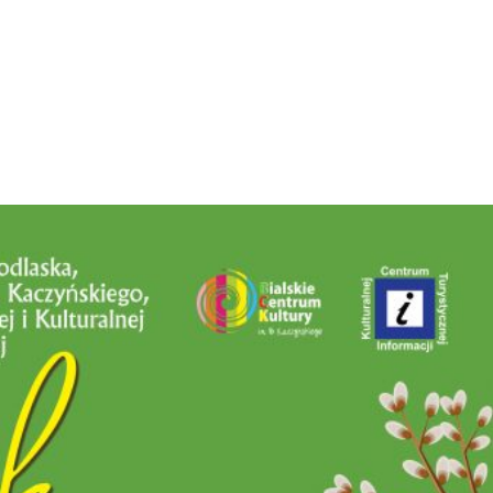
rzystać z
10% rabatu
na opłatę za stoisko.