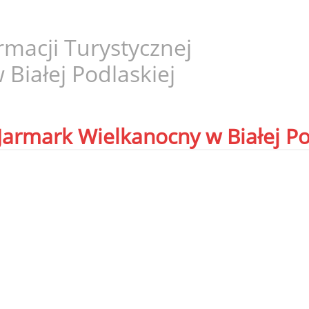
macji Turystycznej
w Białej Podlaskiej
armark Wielkanocny w Białej Po
t Miasta Biała Podlaska Michał Litwiniuk, Bialskie Centrum
ji Turystycznej i Kulturalnej w Białej Podlaskiej zapraszaj
 się w dniu
28 marca 2026 r.
na
placu Wolności w Białej Pod
będzie doskonałą okazją do zaprezentowania i sprzedaży w
dniego kontaktu z mieszkańcami miasta i turystami odwiedz
łu zapraszamy wystawców oferujących m.in.: