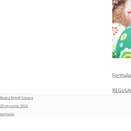
Formular
REGULAM
Autor
Beata Bytof-Szpera
Data
20 stycznia 2026
publikacji
Kategorie
jarmarki