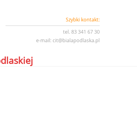
Szybki kontakt:
tel. 83 341 67 30
e-mail:
cit@bialapodlaska.pl
dlaskiej
 Kultury im. Bogusława Kaczyńskiego oraz Centrum
ą Wystawców do udziału w Jarmarku Wielkanocnym, który
laskiej
.
yrobów w świątecznej, wiosennej atmosferze oraz do
ającymi Białą Podlaską.