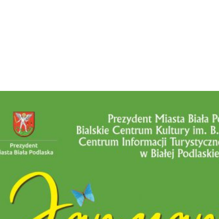
odzieło oraz sztukę ludową,
my, pisanki i ozdoby wielkanocne,
odukty regionalne wytwarzane tradycyjnymi metodami,
oracje i świąteczne upominki.
nia udziału w Jarmarku przyjmowane są
do 13 marca 2026 r.
, którzy dokonają zgłoszenia
do 6 marca 2026 r.
, mogą sko