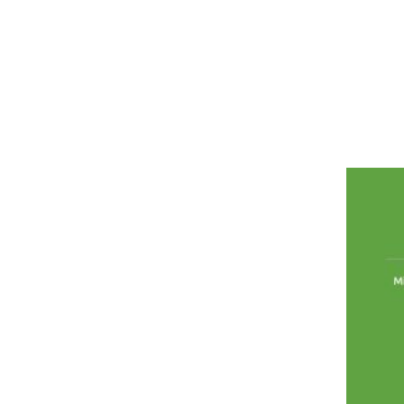
ręk
pal
pr
dek
Zgłosze
Wystawcy