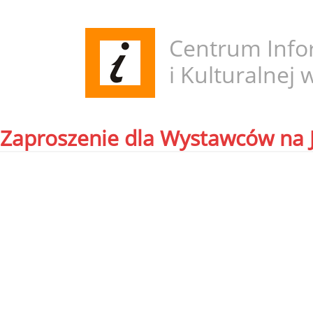
Centrum Infor
i Kulturalnej 
Zaproszenie dla Wystawców na J
Prezyden
Informac
odbędzie
Jarmark 
bezpośre
Do udzia