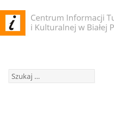
Centrum Informacji Tu
i Kulturalnej w Białej 
Miesiąc: luty 2023
Szukaj:
Szuk
OSTATNIE WPISY