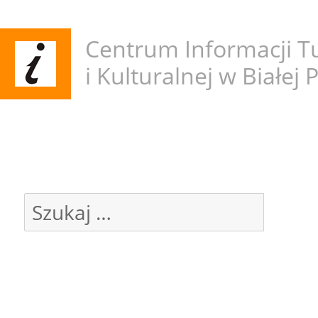
Centrum Informacji Tu
i Kulturalnej w Białej 
Miesiąc: sierpień 2019
Szukaj:
Szuk
OSTATNIE WPISY